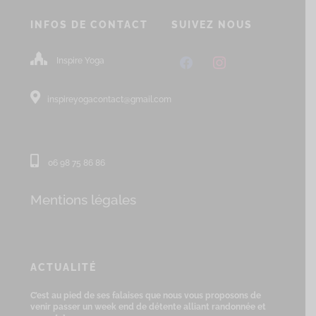
INFOS DE CONTACT
SUIVEZ NOUS
facebook
instagram
Inspire Yoga
inspireyogacontact@gmail.com
06 98 75 86 86
Mentions légales
ACTUALITÉ
C’est au pied de ses falaises que nous vous proposons de
venir passer un week end de détente alliant randonnée et