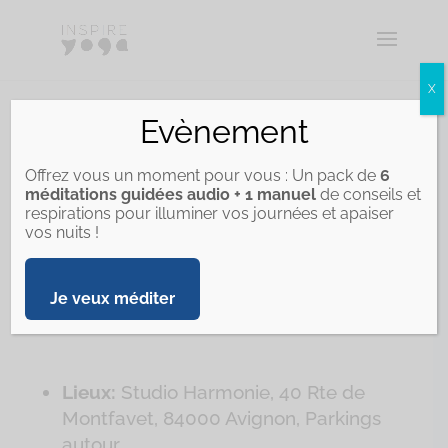
X
Evènement
ATELIERS DU SAMEDI
10H-12H
Offrez vous un moment pour vous : Un pack de
6
méditations guidées audio + 1 manuel
de conseils et
respirations pour illuminer vos journées et apaiser
vos nuits !
ATELIERS YOGA – TRIMESTRE 2
Je veux méditer
(2026)
Lieux:
Studio Harmonie, 40 Rte de
Montfavet, 84000 Avignon, Parkings
autour.