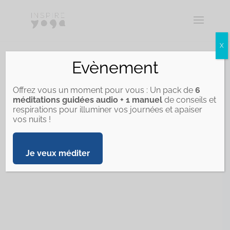
X
Evènement
Paiement sécurisé et
téléchargement immédiat
Offrez vous un moment pour vous : Un pack de
6
Achat 100 % sécurisé via Payhip
méditations guidées audio + 1 manuel
de conseils et
respirations pour illuminer vos journées et apaiser
Paiement par stripe, prix affiché
vos nuits !
HT.
Accès immédiat à votre carte
cadeau après achat (fichier
Je veux méditer
PDF)