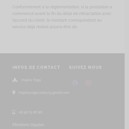
Conformément à la réglementation, si la prestation a
commencé avant la fin du délai de rétractation avec
l’accord du client, le montant correspondant au
service déjà réalisé pourra être dû.
INFOS DE CONTACT
SUIVEZ NOUS
Inspire Yoga
facebook
instagram
inspireyogacontact@gmail.com
06 98 75 86 86
Mentions légales