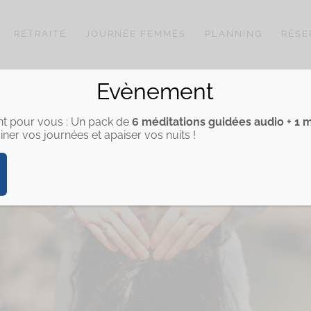
RETRAITE
JOURNÉE FEMMES
PLANNING
RÉSE
Evènement
t pour vous : Un pack de
6 méditations guidées audio + 1 
-HORMONE YOGA
iner vos journées et apaiser vos nuits !