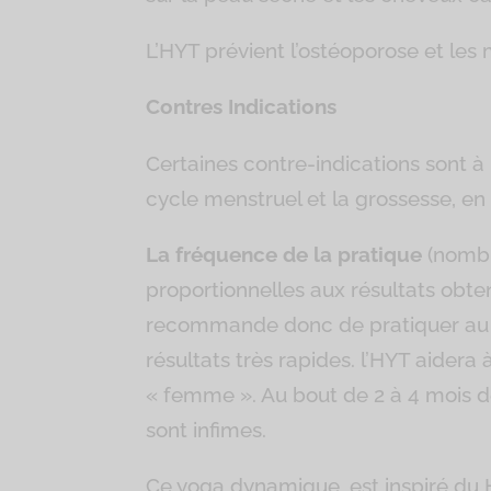
L’HYT prévient l’ostéoporose et les 
Contres Indications
Certaines contre-indications sont 
cycle menstruel et la grossesse, en
La fréquence de la pratique
(nombre
proportionnelles aux résultats obt
recommande donc de pratiquer au mo
résultats très rapides. l’HYT aidera
« femme ». Au bout de 2 à 4 mois de
sont infimes.
Ce yoga dynamique, est inspiré du H