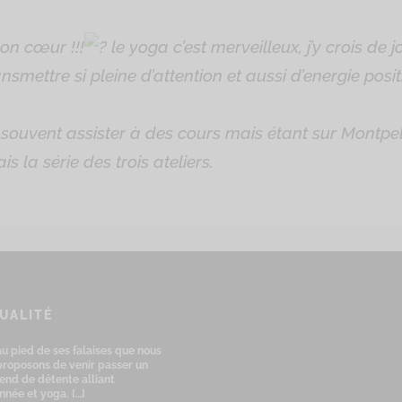
on cœur !!!
le
yoga
c’est merveilleux, j’y crois de j
smettre si pleine d’attention et aussi d’energie posit
us souvent assister à des cours mais étant sur
Montpel
is la série des trois ateliers.
UALITÉ
au pied de ses falaises que nous
proposons de venir passer un
end de détente alliant
nnée et yoga.
[…]